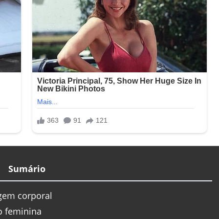
Sumário
agem corporal
o feminina