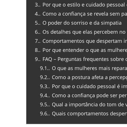
3.
Por que o estilo e cuidado pessoa
4.
Como a confiança se revela sem pa
5.
O poder do sorriso e da simpatia
6.
Os detalhes que elas percebem no
7.
Comportamentos que despertam in
8.
Por que entender o que as mulher
9.
FAQ – Perguntas frequentes sobre
9.1.
O que as mulheres mais repa
9.2.
Como a postura afeta a percep
9.3.
Por que o cuidado pessoal é im
9.4.
Como a confiança pode ser per
9.5.
Qual a importância do tom de v
9.6.
Quais comportamentos despert