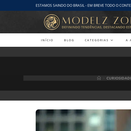
Ir
ESTAMOS SAINDO DO BRASIL - EM BREVE TODO O CONTE
para
o
conteúdo
INÍCIO
BLOG
CATEGORIAS
A 
>
CURIOSIDAD