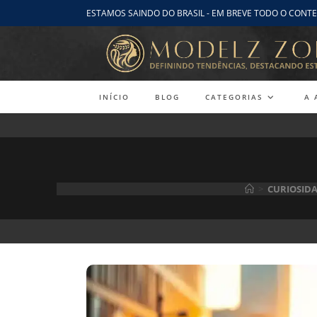
Ir
ESTAMOS SAINDO DO BRASIL - EM BREVE TODO O CONTE
para
o
conteúdo
INÍCIO
BLOG
CATEGORIAS
A 
>
CURIOSID