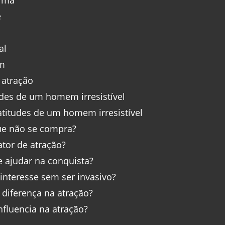
 ímã
e
al
am
 atração
udes de um homem irresistível
titudes de um homem irresistível
que não se compra?
ator de atração?
 ajudar na conquista?
interesse sem ser invasivo?
diferença na atração?
nfluencia na atração?