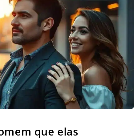
omem que elas consideram irresistível
homem que elas