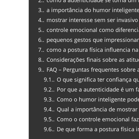
2.
como a autenticidade se torna um
3.
a importância do humor inteligent
4.
mostrar interesse sem ser invasivo
5.
controle emocional como diferenci
6.
pequenos gestos que impression
7.
como a postura física influencia na
8.
Considerações finais sobre as atit
9.
FAQ – Perguntas frequentes sobre a
9.1.
O que significa ter confiança 
9.2.
Por que a autenticidade é um f
9.3.
Como o humor inteligente pode
9.4.
Qual a importância de mostrar 
9.5.
Como o controle emocional faz 
9.6.
De que forma a postura física i