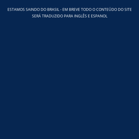
Ir
ESTAMOS SAINDO DO BRASIL - EM BREVE TODO O CONTEÚDO DO SITE
para
SERÁ TRADUZIDO PARA INGLÊS E ESPANOL
o
conteúdo