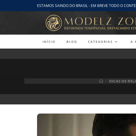
Ir
ESTAMOS SAINDO DO BRASIL - EM BREVE TODO O CONTE
para
o
conteúdo
INÍCIO
BLOG
CATEGORIAS
A 
>
DICAS DE RE