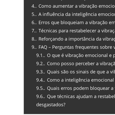
4.
Como aumentar a vibração emociona
5.
A influência da inteligência emocio
6.
Erros que bloqueiam a vibração em
7.
Técnicas para restabelecer a vibr
8.
Reforçando a importância da vibra
9.
FAQ – Perguntas frequentes sobre 
9.1.
O que é vibração emocional e p
9.2.
Como posso perceber a vibraç
9.3.
Quais são os sinais de que a v
9.4.
Como a inteligência emocional i
9.5.
Quais erros podem bloquear a v
9.6.
Que técnicas ajudam a restabe
desgastados?