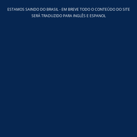
Ir
ESTAMOS SAINDO DO BRASIL - EM BREVE TODO O CONTEÚDO DO SITE
para
SERÁ TRADUZIDO PARA INGLÊS E ESPANOL
o
conteúdo