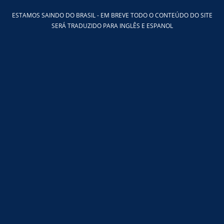
Ir
ESTAMOS SAINDO DO BRASIL - EM BREVE TODO O CONTEÚDO DO SITE
para
SERÁ TRADUZIDO PARA INGLÊS E ESPANOL
o
conteúdo