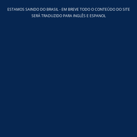
Ir
ESTAMOS SAINDO DO BRASIL - EM BREVE TODO O CONTEÚDO DO SITE
para
SERÁ TRADUZIDO PARA INGLÊS E ESPANOL
o
conteúdo