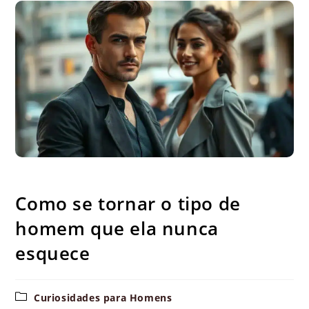
Como se tornar o tipo de homem que ela nunca esquece
Como se tornar o tipo de
homem que ela nunca
esquece
Categoria
Curiosidades para Homens