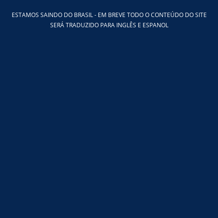
Ir
ESTAMOS SAINDO DO BRASIL - EM BREVE TODO O CONTEÚDO DO SITE
para
SERÁ TRADUZIDO PARA INGLÊS E ESPANOL
o
conteúdo