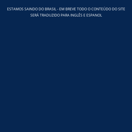
Ir
ESTAMOS SAINDO DO BRASIL - EM BREVE TODO O CONTEÚDO DO SITE
para
SERÁ TRADUZIDO PARA INGLÊS E ESPANOL
o
conteúdo