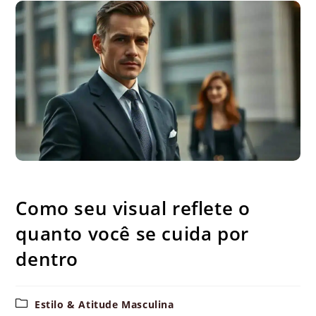
Como seu visual reflete o quanto você se cuida por dentro
Como seu visual reflete o
quanto você se cuida por
dentro
Categoria
Estilo & Atitude Masculina