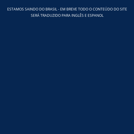
Ir
ESTAMOS SAINDO DO BRASIL - EM BREVE TODO O CONTEÚDO DO SITE
para
SERÁ TRADUZIDO PARA INGLÊS E ESPANOL
o
conteúdo