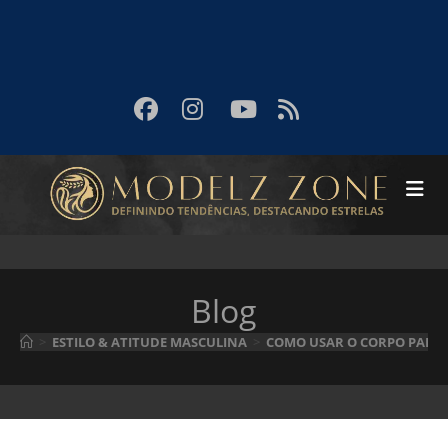
Blog
>
ESTILO & ATITUDE MASCULINA
>
COMO USAR O CORPO PARA