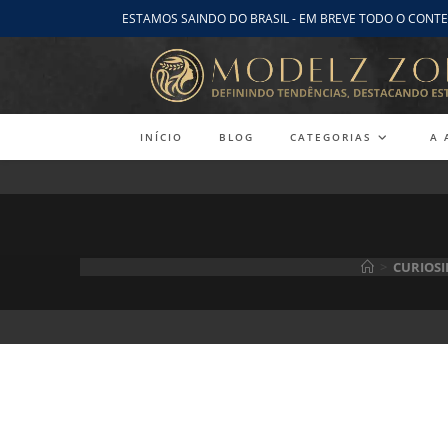
Ir
ESTAMOS SAINDO DO BRASIL - EM BREVE TODO O CONTE
para
o
conteúdo
INÍCIO
BLOG
CATEGORIAS
A 
>
CURIOS