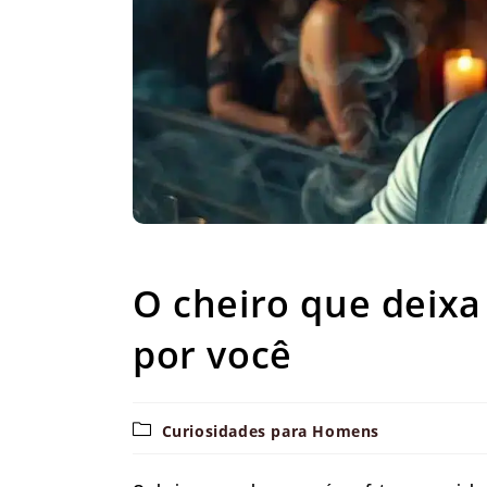
O cheiro que de
O cheiro que deixa
por você
Categoria
Curiosidades para Homens
do
post: