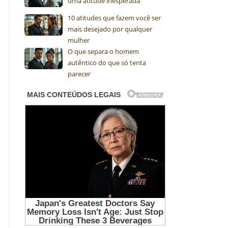
uma atitude inesperada
10 atitudes que fazem você ser
mais desejado por qualquer
mulher
O que separa o homem
autêntico do que só tenta
parecer