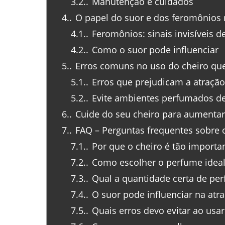
3.2.
Manutenção e cuidados
4.
O papel do suor e dos feromônios 
4.1.
Feromônios: sinais invisíveis d
4.2.
Como o suor pode influenciar
5.
Erros comuns no uso do cheiro qu
5.1.
Erros que prejudicam a atração
5.2.
Evite ambientes perfumados d
6.
Cuide do seu cheiro para aumentar
7.
FAQ – Perguntas frequentes sobre o
7.1.
Por que o cheiro é tão importa
7.2.
Como escolher o perfume ideal
7.3.
Qual a quantidade certa de per
7.4.
O suor pode influenciar na atr
7.5.
Quais erros devo evitar ao usa