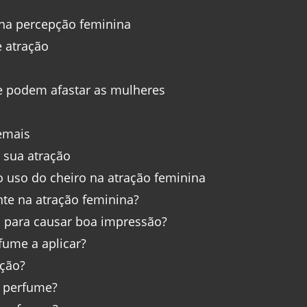
na percepção feminina
e atração
e podem afastar as mulheres
emais
 sua atração
 uso do cheiro na atração feminina
nte na atração feminina?
 para causar boa impressão?
fume a aplicar?
ação?
r perfume?