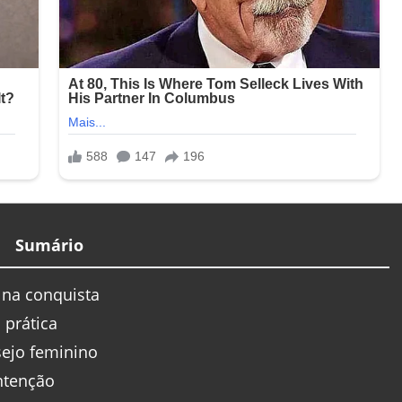
Sumário
 na conquista
 prática
sejo feminino
ntenção