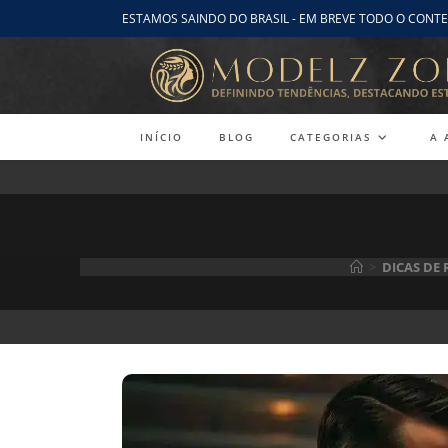
Ir
ESTAMOS SAINDO DO BRASIL - EM BREVE TODO O CONTE
para
o
conteúdo
INÍCIO
BLOG
CATEGORIAS
A 
>
DICAS DE