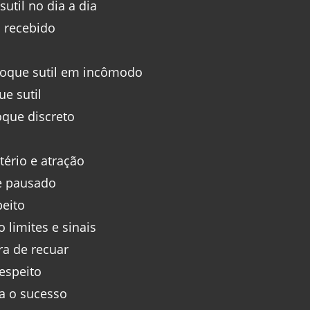
sutil no dia a dia
 recebido
oque sutil em incômodo
e sutil
oque discreto
tério e atração
e pausado
peito
limites e sinais
ra de recuar
espeito
ra o sucesso