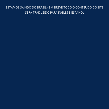
Ir
ESTAMOS SAINDO DO BRASIL - EM BREVE TODO O CONTEÚDO DO SITE
para
SERÁ TRADUZIDO PARA INGLÊS E ESPANOL
o
conteúdo