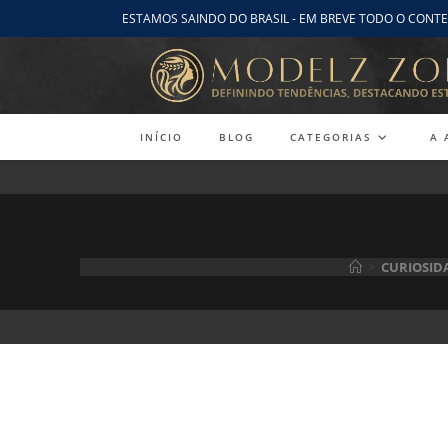
Ir
ESTAMOS SAINDO DO BRASIL - EM BREVE TODO O CONTE
para
o
conteúdo
INÍCIO
BLOG
CATEGORIAS
A 
>
CURIOSID