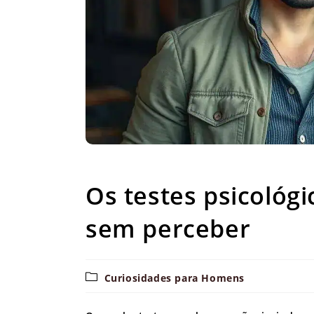
Os testes psicológ
Os testes psicológ
sem perceber
Categoria
Curiosidades para Homens
do
post: