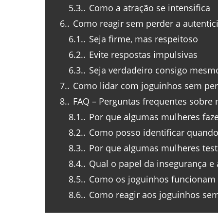
5.3.
Como a atração se intensifica
6.
Como reagir sem perder a autentici
6.1.
Seja firme, mas respeitoso
6.2.
Evite respostas impulsivas
6.3.
Seja verdadeiro consigo mesm
7.
Como lidar com joguinhos sem per
8.
FAQ – Perguntas frequentes sobre 
8.1.
Por que algumas mulheres faz
8.2.
Como posso identificar quando 
8.3.
Por que algumas mulheres tes
8.4.
Qual o papel da insegurança e 
8.5.
Como os joguinhos funcionam 
8.6.
Como reagir aos joguinhos sem 