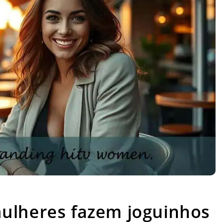
s fazem joguinhos mesmo quando estão afim
ulheres fazem joguinhos