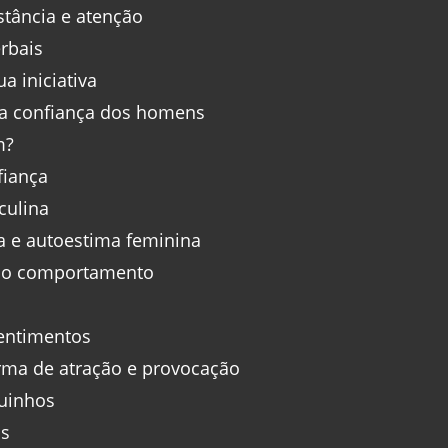
stância e atenção
rbais
a iniciativa
a confiança dos homens
m?
fiança
culina
 e autoestima feminina
a o comportamento
sentimentos
ma de atração e provocação
uinhos
os