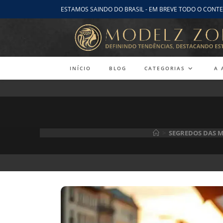
Ir
ESTAMOS SAINDO DO BRASIL - EM BREVE TODO O CONTE
para
o
conteúdo
INÍCIO
BLOG
CATEGORIAS
A 
>
SEGREDOS DAS 