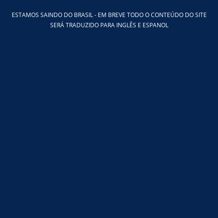
Ir
ESTAMOS SAINDO DO BRASIL - EM BREVE TODO O CONTEÚDO DO SITE
para
SERÁ TRADUZIDO PARA INGLÊS E ESPANOL
o
conteúdo