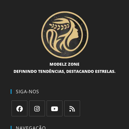
MODELZ ZONE
DEFININDO TENDÊNCIAS, DESTACANDO ESTRELAS.
SIGA-NOS
Abre
Abre
Abre
Abre
em
em
em
em
NAVEGAÇÃO