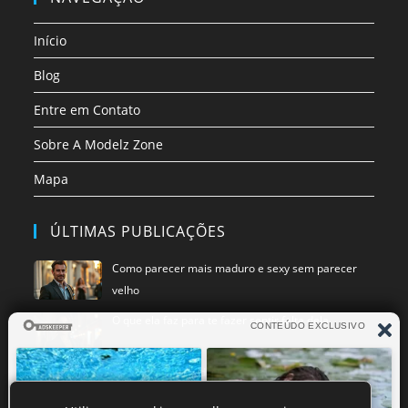
uma
uma
uma
uma
nova
nova
nova
nova
Início
aba
aba
aba
aba
Blog
Entre em Contato
Sobre A Modelz Zone
Mapa
ÚLTIMAS PUBLICAÇÕES
Como parecer mais maduro e sexy sem parecer
velho
O que ela faz para te fazer sentir falta dela
O que fazer quando ela toma uma atitude
inesperada