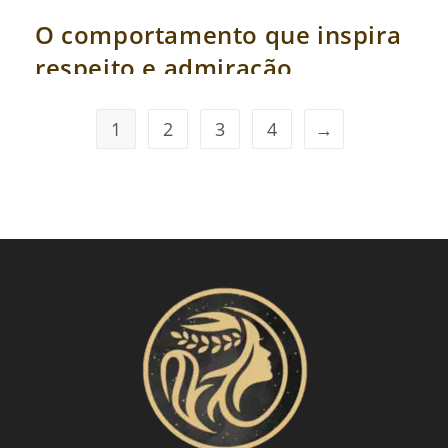
O comportamento que inspira
respeito e admiração
1
2
3
4
→