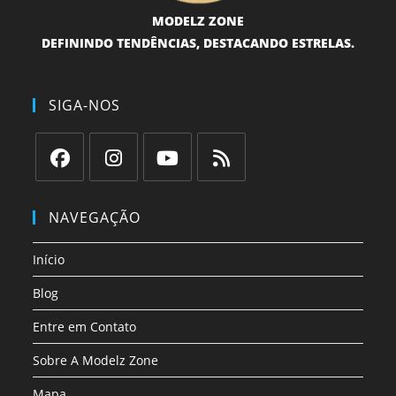
MODELZ ZONE
DEFININDO TENDÊNCIAS, DESTACANDO ESTRELAS.
SIGA-NOS
Abre
Abre
Abre
Abre
em
em
em
em
NAVEGAÇÃO
uma
uma
uma
uma
nova
nova
nova
nova
Início
aba
aba
aba
aba
Blog
Entre em Contato
Sobre A Modelz Zone
Mapa