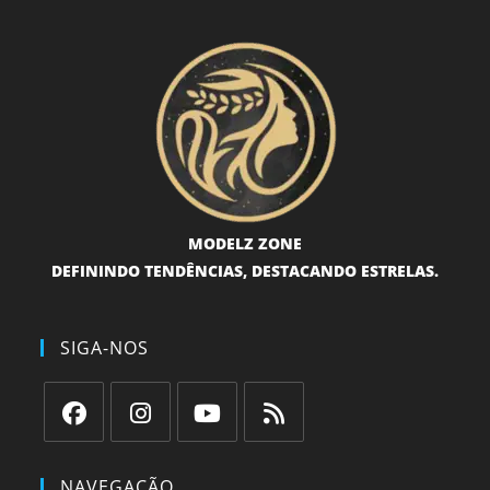
MODELZ ZONE
DEFININDO TENDÊNCIAS, DESTACANDO ESTRELAS.
SIGA-NOS
Abre
Abre
Abre
Abre
em
em
em
em
NAVEGAÇÃO