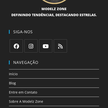
MODELZ ZONE
DEFININDO TENDÊNCIAS, DESTACANDO ESTRELAS.
SIGA-NOS
Abre
Abre
Abre
Abre
em
em
em
em
NAVEGAÇÃO
uma
uma
uma
uma
nova
nova
nova
nova
Início
aba
aba
aba
aba
Blog
Entre em Contato
Sobre A Modelz Zone