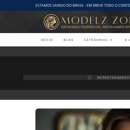
Ir
ESTAMOS SAINDO DO BRASIL - EM BREVE TODO O CONTE
para
o
conteúdo
INÍCIO
BLOG
CATEGORIAS
A 
>
ENTRETENIMENT