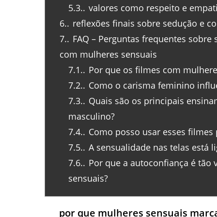
5.3.
valores como respeito e empat
6.
reflexões finais sobre sedução e 
7.
FAQ – Perguntas frequentes sobre
com mulheres sensuais
7.1.
Por que os filmes com mulhere
7.2.
Como o carisma feminino influe
7.3.
Quais são os principais ensin
masculino?
7.4.
Como posso usar esses filmes 
7.5.
A sensualidade nas telas está l
7.6.
Por que a autoconfiança é tão 
sensuais?
por que mulheres sensuais marca