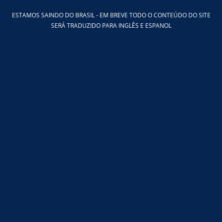
Ir
ESTAMOS SAINDO DO BRASIL - EM BREVE TODO O CONTEÚDO DO SITE
para
SERÁ TRADUZIDO PARA INGLÊS E ESPANOL
o
conteúdo