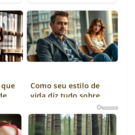
mbolo de
Como seu estilo de vida diz tudo sobre sua pegada
com as mulheres
 que
Como seu estilo de
de
vida diz tudo sobre
sua pegada com as
mulheres