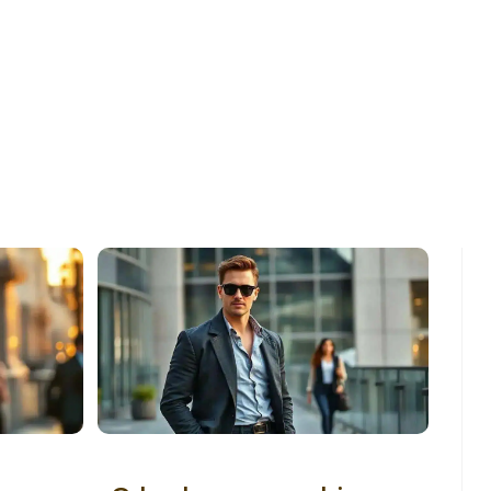
sem parecer
O look que combina com atitude de prontidão