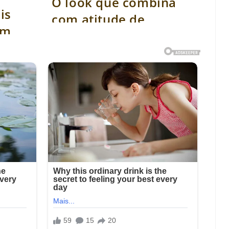
O look que combina
is
com atitude de
em
prontidão