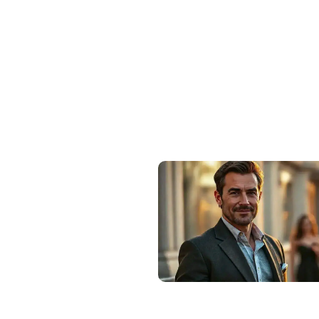
Como parecer mais maduro e sexy 
velho