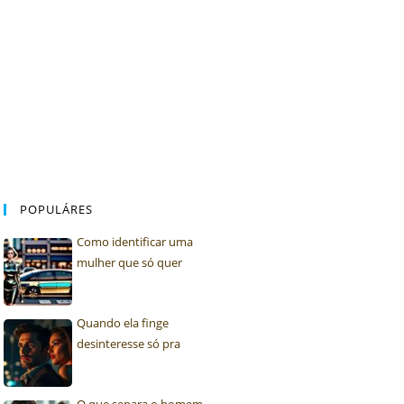
POPULÁRES
Como identificar uma
mulher que só quer
alimentar o ego
Quando ela finge
desinteresse só pra
testar seu esforço