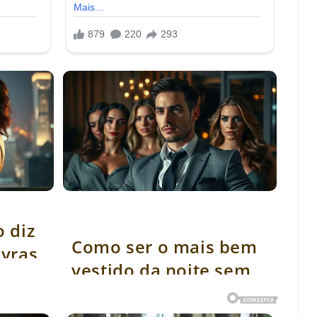
l palavras
Como ser o mais bem vestido da noite sem
parecer forçado
 diz
Como ser o mais bem
avras
vestido da noite sem
parecer forçado