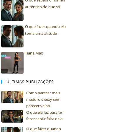
O que separa o homem
autêntico do que só
tenta ...
O que fazer quando ela
toma uma atitude
inesperada
Tiana Max
ÚLTIMAS PUBLICAÇÕES
Como parecer mais
maduro e sexy sem
parecer velho
O que ela faz para te
fazer sentir falta dela
O que fazer quando