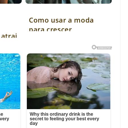
trai o olhar
Como usar a moda para crescer internamente
Como usar a moda
para crescer
atrai
internamente