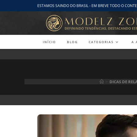
Ir
ESTAMOS SAINDO DO BRASIL - EM BREVE TODO O CONTE
para
o
conteúdo
INÍCIO
BLOG
CATEGORIAS
A 
>
DICAS DE RE