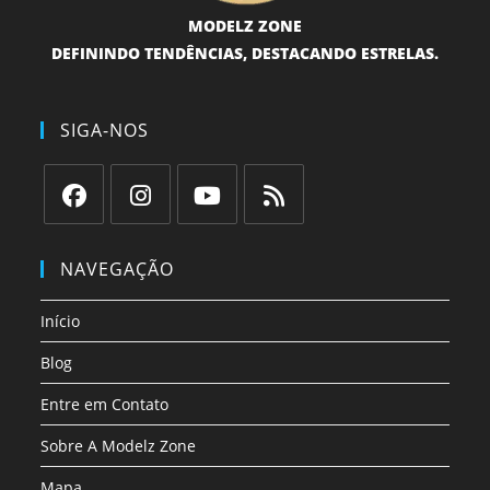
MODELZ ZONE
DEFININDO TENDÊNCIAS, DESTACANDO ESTRELAS.
SIGA-NOS
Abre
Abre
Abre
Abre
em
em
em
em
NAVEGAÇÃO
uma
uma
uma
uma
nova
nova
nova
nova
Início
aba
aba
aba
aba
Blog
Entre em Contato
Sobre A Modelz Zone
Mapa