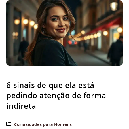
6 sinais de que ela está pedindo atenção de forma indireta
6 sinais de que ela está
pedindo atenção de forma
indireta
Categoria
Curiosidades para Homens