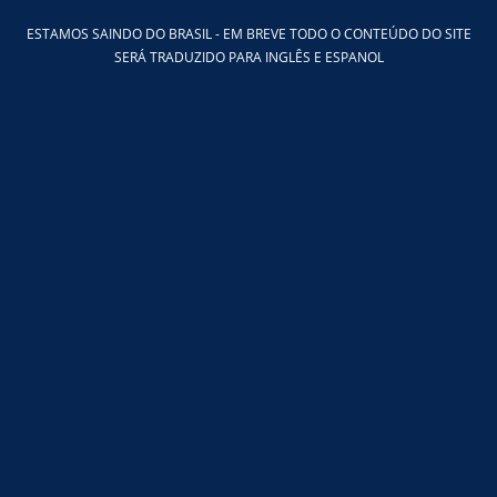
Ir
ESTAMOS SAINDO DO BRASIL - EM BREVE TODO O CONTEÚDO DO SITE
para
SERÁ TRADUZIDO PARA INGLÊS E ESPANOL
o
conteúdo