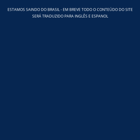
Ir
ESTAMOS SAINDO DO BRASIL - EM BREVE TODO O CONTEÚDO DO SITE
para
SERÁ TRADUZIDO PARA INGLÊS E ESPANOL
o
conteúdo