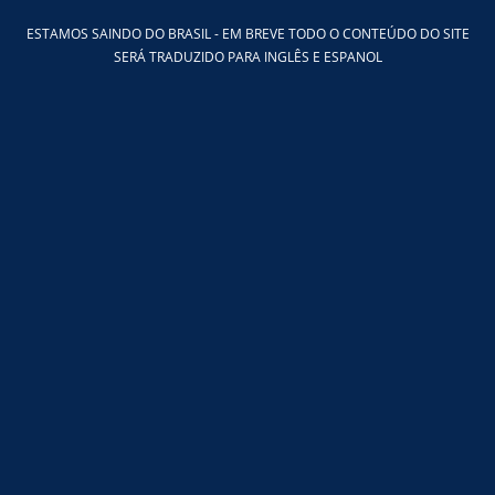
Ir
ESTAMOS SAINDO DO BRASIL - EM BREVE TODO O CONTEÚDO DO SITE
para
SERÁ TRADUZIDO PARA INGLÊS E ESPANOL
o
conteúdo