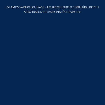
Ir
ESTAMOS SAINDO DO BRASIL - EM BREVE TODO O CONTEÚDO DO SITE
para
SERÁ TRADUZIDO PARA INGLÊS E ESPANOL
o
conteúdo