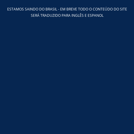
Ir
ESTAMOS SAINDO DO BRASIL - EM BREVE TODO O CONTEÚDO DO SITE
para
SERÁ TRADUZIDO PARA INGLÊS E ESPANOL
o
conteúdo