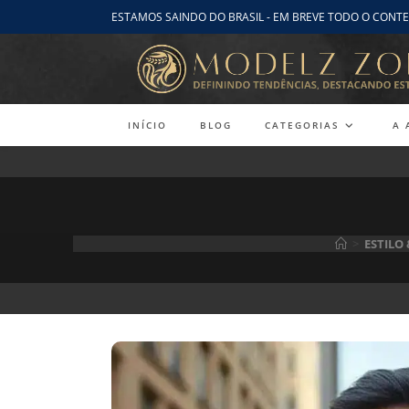
Ir
ESTAMOS SAINDO DO BRASIL - EM BREVE TODO O CONTE
para
o
conteúdo
INÍCIO
BLOG
CATEGORIAS
A 
>
ESTILO