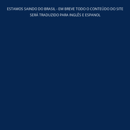
Ir
ESTAMOS SAINDO DO BRASIL - EM BREVE TODO O CONTEÚDO DO SITE
para
SERÁ TRADUZIDO PARA INGLÊS E ESPANOL
o
conteúdo