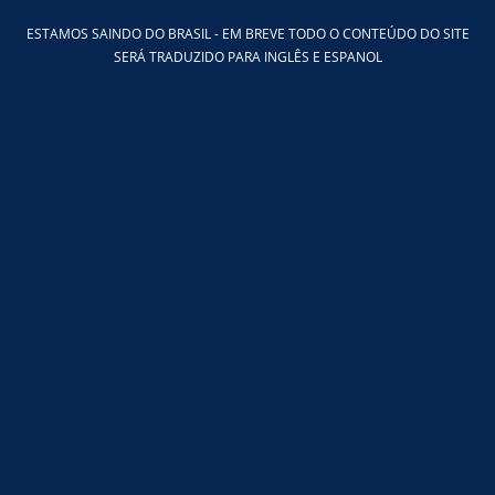
Ir
ESTAMOS SAINDO DO BRASIL - EM BREVE TODO O CONTEÚDO DO SITE
para
SERÁ TRADUZIDO PARA INGLÊS E ESPANOL
o
conteúdo