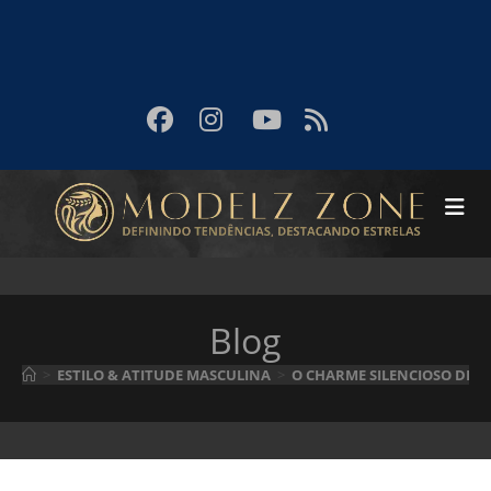
Blog
>
ESTILO & ATITUDE MASCULINA
>
O CHARME SILENCIOSO DE Q